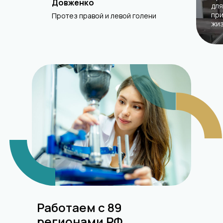
Довженко
для
при
Протез правой и левой голени
жи
Работаем с 89
регионами РФ