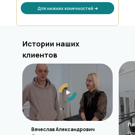
Для нижних конечностей ➜
Истории наших
клиентов
Па
Вячеслав Александрович
Про