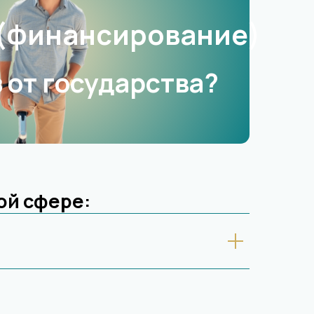
(финансирование)
 от государства?
ой сфере: