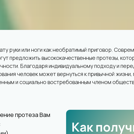
у руки или ноги как необратимый приговор. Соврем
огут предложить высококачественные протезы, кото
ечности. Благодаря индивидуальному подходу и пере
ования человек может вернуться к привычной жизни
ценным и социально востребованным членом обществ
ление протеза Вам
Как получ
:
ии)